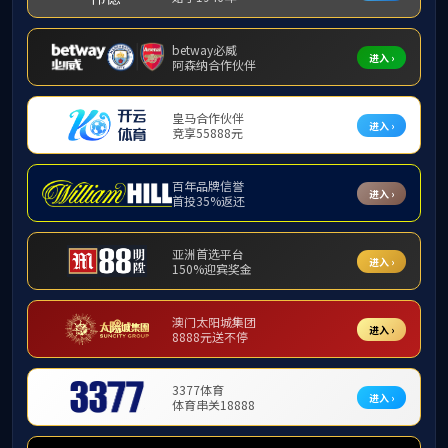
求助电话
新闻动态
利记SBO备用举办2026年
24小时保卫值班电话
翔安校区开展2026年春季
思明校区：2188110
砺剑铸盾强实战 警校联动
漳州校区：0596-6288111
学校举办2026年全民
翔安校区：2888110
利记SBO备用百名学生
其他
开...
大学路派出所：2510110
保卫部（处）党支部“光影
大学路派出所户籍室：2188976
保卫部（处）党支部开展“
保卫部（处）意见邮箱：
锤炼过硬作风 护航平安校