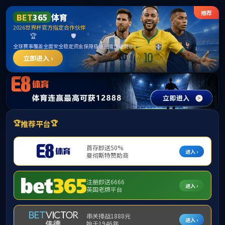
sbo利记(中国区)有限公司-官方网站
首页
部门概况
通知公告
新闻动态
发布时间
利记SBO备用动火申请表.docx