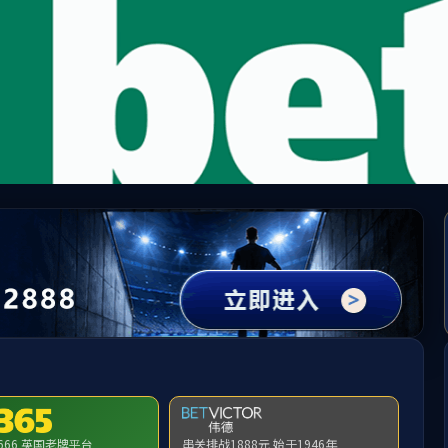
sbo利记(中国区)有限公司-官方网站
知公告
新闻动态
政策法律
宣传教育
校园常用服务电话
发布时间:
2024-06-27
访问次数：