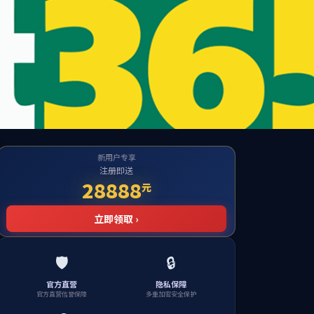
办事指南
文档下载